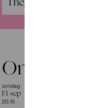
They Have Waited Lo
Onze agend
zondag
They Have
13 sep
20:15
Gaudeamus Fe