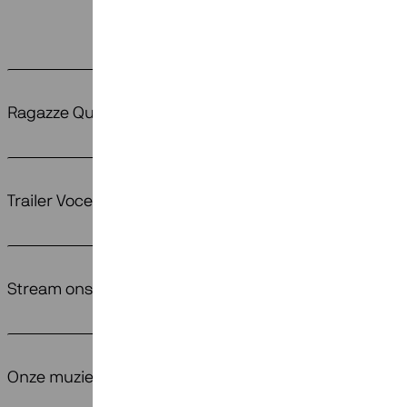
Ragazze Quartet op Koningsdagconcert 2026
Trailer Voces Intimae (nu op tour!)
Stream ons laatste album
Onze muziek