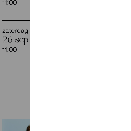
11:00
Aegtenkapel,
zaterdag
They Have
26 sep
11:00
Aegtenkapel,