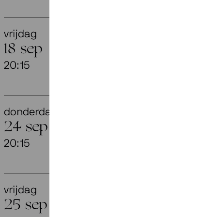
vrijdag
Voces Int
18 sep
20:15
Appassionat
donderdag
Openingsc
24 sep
Johnson)
20:15
Flint, Amersf
vrijdag
They Have
25 sep