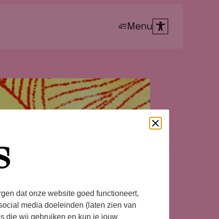
Menu
s
rgen dat onze website goed functioneert,
social media doeleinden (laten zien van
es die wij gebruiken en kun je jouw