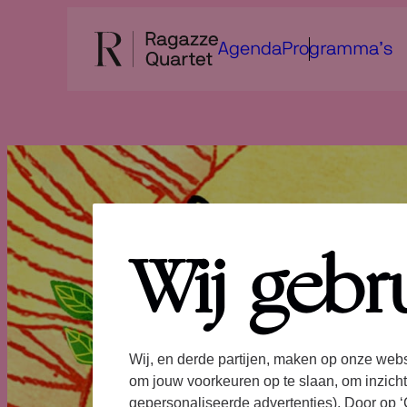
Ga
naar
Agenda
Programma’s
de
inhoud
Wij gebr
Wij, en derde partijen, maken op onze webs
om jouw voorkeuren op te slaan, om inzicht
gepersonaliseerde advertenties). Door op ‘C