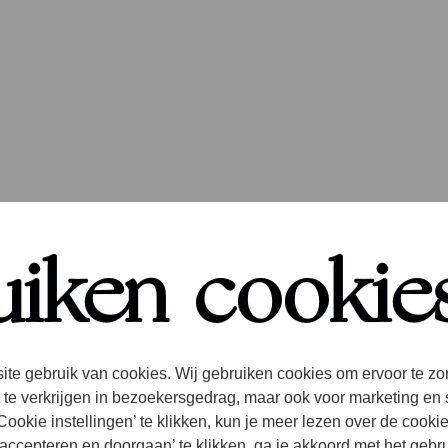
tverkoop September
uiken cookie
026 gestart!
rammering van ons festival
ite gebruik van cookies. Wij gebruiken cookies om ervoor te zo
er Me is rond en de kaartverkoop
 te verkrijgen in bezoekersgedrag, maar ook voor marketing en 
rt! Dit jaar is extra speciaal, omdat
ookie instellingen’ te klikken, kun je meer lezen over de cooki
er Me haar tiende verjaardag
accepteren en doorgaan’ te klikken, ga je akkoord met het gebr