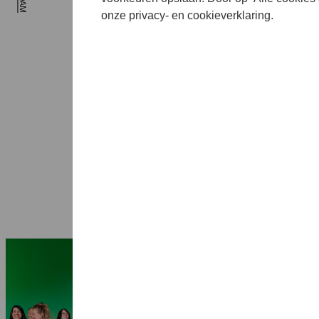
viert. H
onze privacy- en cookieverklaring.
Me (she
24 sept
septemb
als fest
1 april 