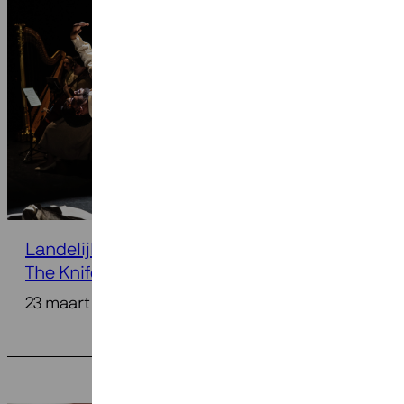
Landelijke persaandacht voor opera
The Knife of Dawn
23 maart 2026