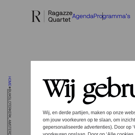
Ga
naar
Agenda
Programma’s
de
inhoud
HOME
Kaar
Wij gebr
Me 2
BUIKSLOTERKERK, AMSTERDAM
De prog
Wij, en derde partijen, maken op onze webs
Septemb
om jouw voorkeuren op te slaan, om inzicht
is gesta
gepersonaliseerde advertenties). Door op ‘C
Septemb
voorkeuren opslaan. Door op ‘Alle cookies 