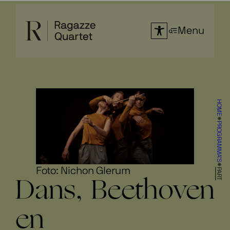
Ga
naar
Menu
de
inhoud
HOME
PROGRAMMA’S
Foto: Nichon Glerum
PART
Dans, Beethoven
en