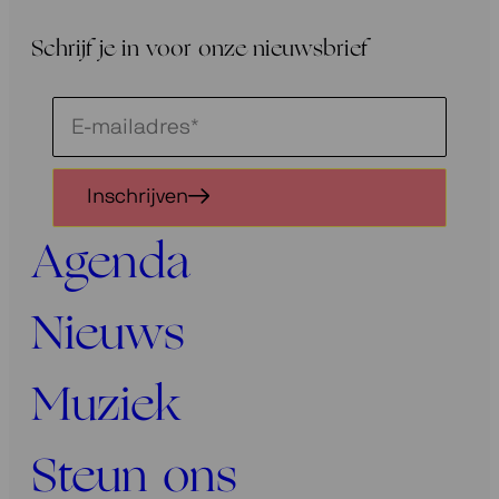
Schrijf je in voor onze nieuwsbrief
Schrijf
je
in
Inschrijven
voor
onze
Agenda
nieuwsbrief
Nieuws
Muziek
Steun ons