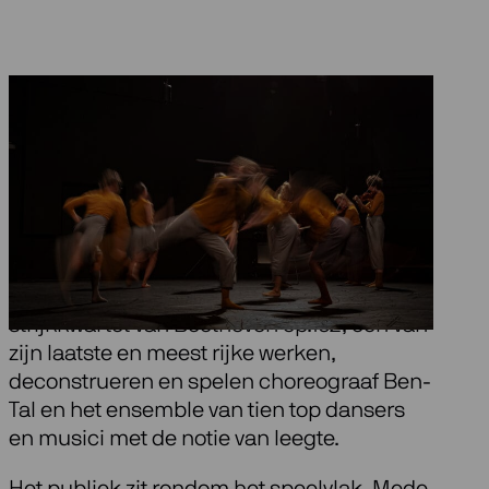
Beethovens
strijkkwartet opus
132
Met als vertrekpunt het monumentale
strijkkwartet van Beethoven op.132, één van
zijn laatste en meest rijke werken,
deconstrueren en spelen choreograaf Ben-
Tal en het ensemble van tien top dansers
en musici met de notie van leegte.
Het publiek zit rondom het speelvlak. Mede